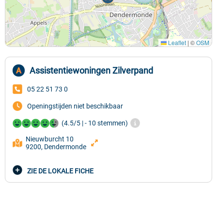
Leaflet
|
©
OSM
Assistentiewoningen Zilverpand
05 22 51 73 0
Openingstijden niet beschikbaar
(4.5/5 | - 10 stemmen)
Nieuwburcht 10
9200, Dendermonde
ZIE DE LOKALE FICHE